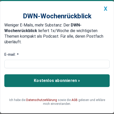
X
DWN-Wochenrückblick
Weniger E-Mails, mehr Substanz: Der
DWN-
Geldanlage Premium
Newsticker
MEIN DWN:
Wochenrückblick
liefert 1x/Woche die wichtigsten
Edelmetalle
DWN-Magazin
China
Themen kompakt als Podcast. Für alle, deren Postfach
überläuft.
DWN-Wochenrückblick
Auto Premium
7.000 Menschen eingeschlossen
E-mail:
*
Ukraine: Armee umzingelt,
Baltikum sehr nervös
Das ukrainische Militär steht in der ost-
Kostenlos abonnieren »
ukrainischen Stadt Debalzewo vor einem
Rückschlag. Sie sind umzingelt von Rebellen und
in der Stadt befinden sich noch 7.000 Zivilisten.
Ich habe die
Datenschutzerklärung
sowie die
AGB
gelesen und erkläre
Steinmeier unternimmt aufgrund der Eskalation
mich einverstanden.
der Kämpfe eine Reise ins Baltikum.