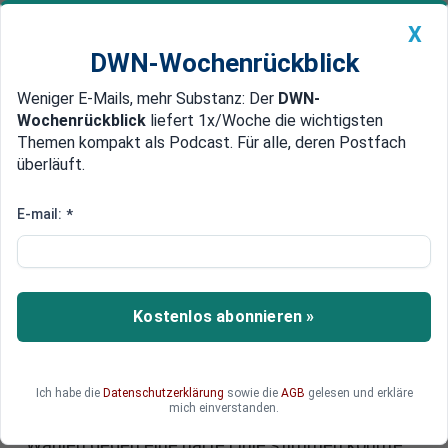
X
DWN-Wochenrückblick
Weniger E-Mails, mehr Substanz: Der
DWN-
Geldanlage Premium
Newsticker
MEIN DWN:
Wochenrückblick
liefert 1x/Woche die wichtigsten
Edelmetalle
DWN-Magazin
China
Themen kompakt als Podcast. Für alle, deren Postfach
überläuft.
DWN-Wochenrückblick
Auto Premium
Vor Gipfel in Brüssel
E-mail:
*
Russland-Sanktionen: Kleine
Staaten mucken gegen EU auf
Die EU ist wegen der Sanktionen gegen Russland
Kostenlos abonnieren »
gespalten. Nun hat Brüssel angeregt, die
Entscheidung über das weitere Vorgehen an
Angela Merkel und Francois Hollande zu
Ich habe die
Datenschutzerklärung
sowie die
AGB
gelesen und erkläre
delegieren. Die Kritiker der Sanktionen hoffen,
mich einverstanden.
dass Frankreich wegen der bevorstehenden
Wahlen gegen eine harte Linie stimmen könnte.