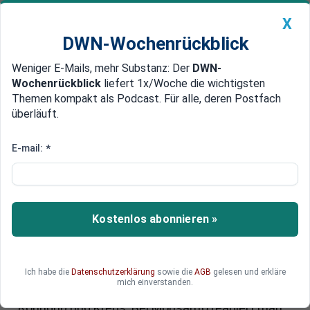
X
DWN-Wochenrückblick
Weniger E-Mails, mehr Substanz: Der
DWN-
Geldanlage Premium
Newsticker
MEIN DWN:
Wochenrückblick
liefert 1x/Woche die wichtigsten
Edelmetalle
DWN-Magazin
China
Themen kompakt als Podcast. Für alle, deren Postfach
überläuft.
DWN-Wochenrückblick
Auto Premium
Konzern reagiert schockiert
E-mail:
*
WHO-Studie: Roundup von
Monsanto kann Krebs auslösen
Schwerer Rückschlag für Monsanto:
Kostenlos abonnieren »
Ausgerechnet das bekannteste und
profitabelste Produkt, das Pflanzengift Roundup,
ist unter Krebsverdacht geraten. Eine WHO-
Ich habe die
Datenschutzerklärung
sowie die
AGB
gelesen und erkläre
Studie straft bisherige Studien Lügen und sieht
mich einverstanden.
die Möglichkeit eines Zusammenhangs von
Roundup und Krebs. Bei Monsanto reagiert man