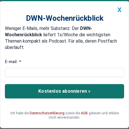
X
DWN-Wochenrückblick
Weniger E-Mails, mehr Substanz: Der
DWN-
Geldanlage Premium
Newsticker
MEIN DWN:
Wochenrückblick
liefert 1x/Woche die wichtigsten
Edelmetalle
DWN-Magazin
China
Themen kompakt als Podcast. Für alle, deren Postfach
überläuft.
DWN-Wochenrückblick
Auto Premium
„Der neue Faktor“
E-mail:
*
Börse: Dax schließt im Minus
Die Fed macht Ernst: heute haben gleich zwei
stimmberechtigte Fed-Mitglieder klar gesagt,
Kostenlos abonnieren »
dass die Notenbank im Sommer die Zinsen
anheben wird. Nach dem gestrigen Abverkauf
der US-Indizes prallt das jedoch etwas ab,
wichtiger ist der neue Faktor Jemen und der
Ich habe die
Datenschutzerklärung
sowie die
AGB
gelesen und erkläre
möglicherweise sich ausweitende Konflikt
mich einverstanden.
zwischen Saudi-Arabien und dem Iran.