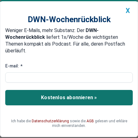
X
DWN-Wochenrückblick
Weniger E-Mails, mehr Substanz: Der
DWN-
Geldanlage Premium
Newsticker
MEIN DWN:
Wochenrückblick
liefert 1x/Woche die wichtigsten
Edelmetalle
DWN-Magazin
China
Themen kompakt als Podcast. Für alle, deren Postfach
überläuft.
DWN-Wochenrückblick
Auto Premium
Middelhoff weiter in Haft
E-mail:
*
Ex-Manager Thomas Middelhoff
stellt Antrag auf Privatinsolvenz
Der ehemalige Vorstandsvorsitzende der
Kostenlos abonnieren »
Bertelsmann AG und Arcandor-Chef Thomas
Middelhoff hat Antrag auf Privatinsolvenz
gestellt. Mit dem Verfahren sollen die Gläubiger
Ich habe die
Datenschutzerklärung
sowie die
AGB
gelesen und erkläre
befriedigt werden, teilte der Insolvenzverwalter
mich einverstanden.
mit.