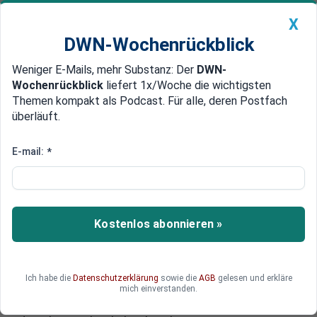
X
DWN-Wochenrückblick
Weniger E-Mails, mehr Substanz: Der
DWN-
Geldanlage Premium
Newsticker
MEIN DWN:
Wochenrückblick
liefert 1x/Woche die wichtigsten
Edelmetalle
DWN-Magazin
China
Themen kompakt als Podcast. Für alle, deren Postfach
überläuft.
DWN-Wochenrückblick
Auto Premium
Starke Übelkeit
E-mail:
*
Zwischenfälle bei Germanwings:
Sicherheits-Landungen in
Venedig und Stuttgart
Kostenlos abonnieren »
Eine Germanwings-Maschine musste am
Freitagnachmittag ihren Flug von Hannover nach
Rom abbrechen und ist in Venedig
Ich habe die
Datenschutzerklärung
sowie die
AGB
gelesen und erkläre
unvorhergesehen gelandet. Der Grund: Ein Crew-
mich einverstanden.
Mitglied und eine Passagierin waren während