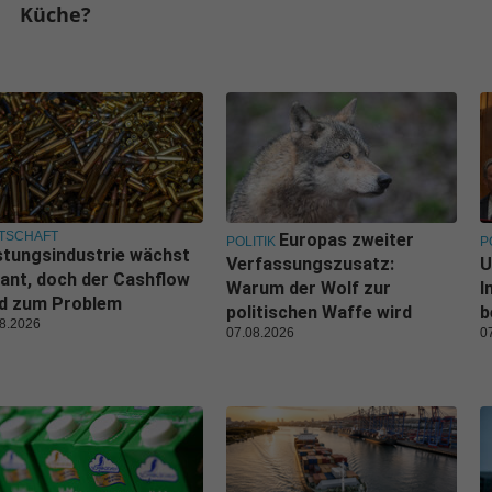
Küche?
TSCHAFT
Europas zweiter
POLITIK
P
tungsindustrie wächst
Verfassungszusatz:
U
ant, doch der Cashflow
Warum der Wolf zur
I
rd zum Problem
politischen Waffe wird
b
8.2026
07.08.2026
0