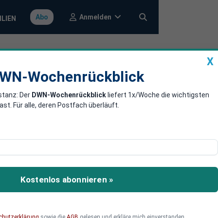
Anmelden
Abo
ILIEN
X
a
DWN-Wochenrückblick
WN-Wochenrückblick
stanz: Der
DWN-Wochenrückblick
liefert 1x/Woche die wichtigsten
NASA plant
. Für alle, deren Postfach überläuft.
ina und Russland. Hinter
fen.
Kostenlos abonnieren »
chutzerklärung
sowie die
AGB
gelesen und erkläre mich einverstanden.