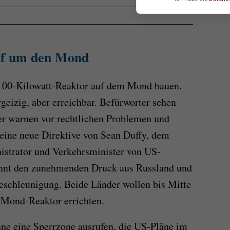
auf um den Mond
 100-Kilowatt-Reaktor auf dem Mond bauen.
rgeizig, aber erreichbar. Befürworter sehen
er warnen vor rechtlichen Problemen und
eine neue Direktive von Sean Duffy, dem
trator und Verkehrsminister von US-
ennt den zunehmenden Druck aus Russland und
eschleunigung. Beide Länder wollen bis Mitte
 Mond-Reaktor errichten.
nne eine Sperrzone ausrufen, die US-Pläne im