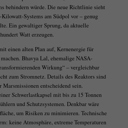
behindern würde. Die neue Richtlinie sieht
00-Kilowatt-Systems am Südpol vor – genug
te. Ein gewaltiger Sprung, da aktuelle
hundert Watt erzeugen.
it einen alten Plan auf, Kernenergie für
 machen. Bhavya Lal, ehemalige NASA-
transformierenden Wirkung“ – vergleichbar
ht zum Stromnetz. Details des Reaktors sind
für Marsmissionen entscheidend sein.
 einer Schwerlastkapsel mit bis zu 15 Tonnen
 Kühlern und Schutzsystemen. Denkbar wäre
erfläche, um Risiken zu minimieren. Technische
orm: keine Atmosphäre, extreme Temperaturen