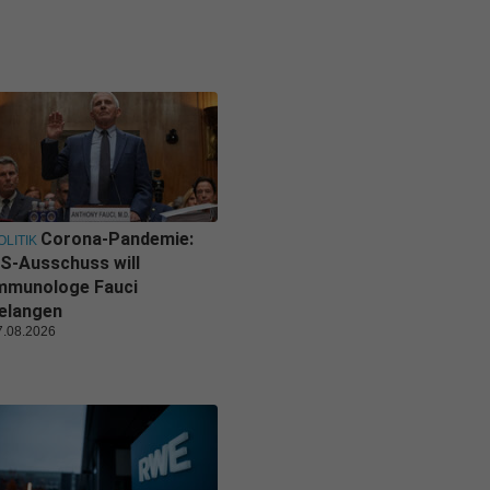
Corona-Pandemie:
OLITIK
S-Ausschuss will
mmunologe Fauci
elangen
7.08.2026