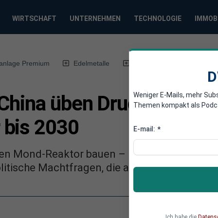
WIRTSCHAFT
UNTERNEHMEN
TECHNOLOGIE
IMMOB
anlage Premium
Edelmetalle
DWN-Magazin
Chin
D
Weniger E-Mails, mehr Sub
China üben Druck aus – 
Themen kompakt als Podcast
 bis 2030
E-mail:
*
inen Mond-Reaktor bauen – im Wettlauf mit Ch
litische Machtfragen, die auch Europa betref
Ich habe die
Datens