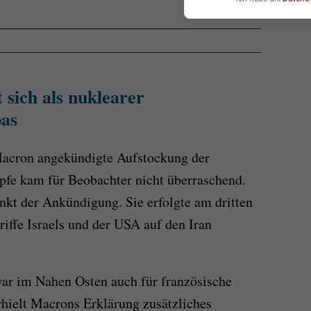
 sich als nuklearer
as
acron angekündigte Aufstockung der
pfe kam für Beobachter nicht überraschend.
unkt der Ankündigung. Sie erfolgte am dritten
iffe Israels und der USA auf den Iran
war im Nahen Osten auch für französische
rhielt Macrons Erklärung zusätzliches