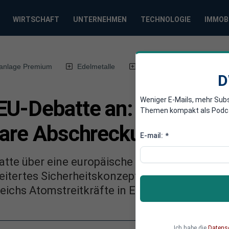
WIRTSCHAFT
UNTERNEHMEN
TECHNOLOGIE
IMMOB
anlage Premium
Edelmetalle
DWN-Magazin
Chin
D
Weniger E-Mails, mehr Sub
EU-Debatte an: Frankreich
Themen kompakt als Podcast
eare Abschreckung
E-mail:
*
atte über eine europäische nukleare Abschrec
eitertes Sicherheitskonzept. Kann Präsiden
reichs Atomstreitkräfte in Europa etablieren?
Ich habe die
Datens