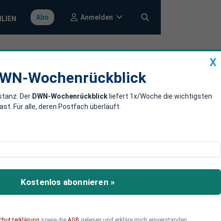
Anmelden
Abo
ILIEN
X
a
DWN-Wochenrückblick
WN-Wochenrückblick
stanz: Der
DWN-Wochenrückblick
liefert 1x/Woche die wichtigsten
 drängt auf
. Für alle, deren Postfach überläuft.
kung an und wirbt bei
t Emmanuel Macron damit
Kostenlos abonnieren »
chutzerklärung
sowie die
AGB
gelesen und erkläre mich einverstanden.