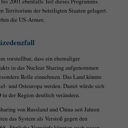
bis 2001 ebenfalls Teil dieses Programms.
 Territorium der beteiligten Staaten gelagert.
erhin die US-Armee.
äzedenzfall
um vorstellbar, dass ein ehemaliger
Pakts in das Nuclear Sharing aufgenommen
besondere Rolle einnehmen. Das Land könnte
tel- und Osteuropa werden. Damit würde sich
 in der Region deutlich verändern.
Sharing von Russland und China seit Jahren
chten das System als Verstoß gegen den
68. Ähnliche Vorwürfe könnten auch gegen