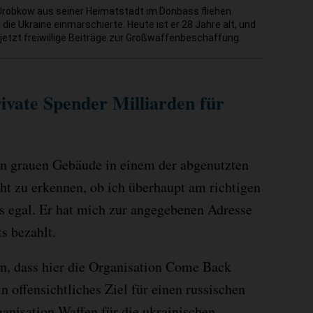
 Urobkow aus seiner Heimatstadt im Donbass fliehen
die Ukraine einmarschierte. Heute ist er 28 Jahre alt, und
jetzt freiwillige Beiträge zur Großwaffenbeschaffung.
ivate Spender Milliarden für
en grauen Gebäude in einem der abgenutzten
ht zu erkennen, ob ich überhaupt am richtigen
as egal. Er hat mich zur angegebenen Adresse
s bezahlt.
hin, dass hier die Organisation Come Back
in offensichtliches Ziel für einen russischen
ganisation Waffen für die ukrainischen