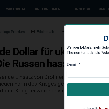
WIRTSCHAFT
UNTERNEHMEN
TECHNOLOGIE
IMMOB
anlage Premium
Edelmetalle
DWN-Magazin
Chin
D
Weniger E-Mails, mehr Sub
arde Dollar für ukrainische
Themen kompakt als Podcast
ie Russen hassen uns“
E-mail:
*
ssende Einsatz von Drohnen aller Art, der die 
neuen Form des Krieges gemacht hat. Private 
 den Krieg teilweise privatisiert.
Ich habe die
Datens