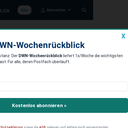
Anmelden
Abo
ILIEN
X
a
DWN-Wochenrückblick
WN-Wochenrückblick
stanz: Der
DWN-Wochenrückblick
liefert 1x/Woche die wichtigsten
 Waffen
. Für alle, deren Postfach überläuft.
Verteidigung der Ukraine
Unterstützung für
Kostenlos abonnieren »
chutzerklärung
sowie die
AGB
gelesen und erkläre mich einverstanden.