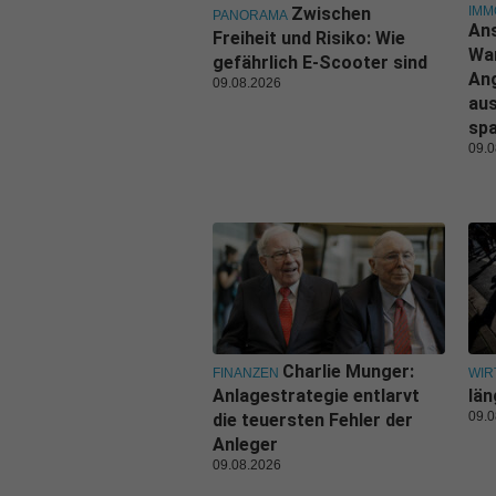
IMM
Zwischen
PANORAMA
Ans
Freiheit und Risiko: Wie
Wa
gefährlich E-Scooter sind
An
09.08.2026
aus
sp
09.0
Charlie Munger:
FINANZEN
WIR
Anlagestrategie entlarvt
län
09.0
die teuersten Fehler der
Anleger
09.08.2026