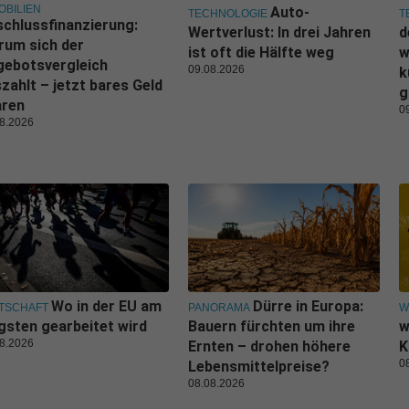
OBILIEN
Auto-
TECHNOLOGIE
T
chlussfinanzierung:
Wertverlust: In drei Jahren
d
rum sich der
ist oft die Hälfte weg
w
gebotsvergleich
09.08.2026
k
zahlt – jetzt bares Geld
g
aren
0
8.2026
Wo in der EU am
Dürre in Europa:
TSCHAFT
PANORAMA
W
gsten gearbeitet wird
Bauern fürchten um ihre
w
8.2026
Ernten – drohen höhere
K
0
Lebensmittelpreise?
08.08.2026