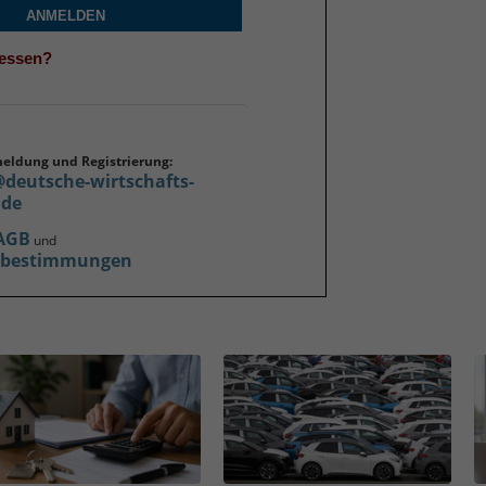
ANMELDEN
gessen?
meldung und Registrierung:
@deutsche-wirtschafts-
.de
AGB
und
zbestimmungen