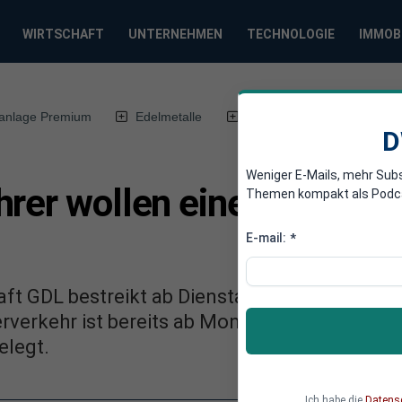
WIRTSCHAFT
UNTERNEHMEN
TECHNOLOGIE
IMMOB
anlage Premium
Edelmetalle
DWN-Magazin
Chin
D
Weniger E-Mails, mehr Sub
hrer wollen eine ganze W
Themen kompakt als Podcast
E-mail:
*
ft GDL bestreikt ab Dienstagnacht den Pers
verkehr ist bereits ab Montag betroffen. Die
elegt.
Ich habe die
Datens