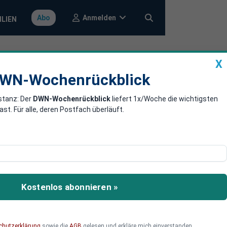
Anmelden
Abo
ILIEN
X
a
DWN-Wochenrückblick
WN-Wochenrückblick
stanz: Der
DWN-Wochenrückblick
liefert 1x/Woche die wichtigsten
oche lang
. Für alle, deren Postfach überläuft.
onenverkehr der
 Lokführer hatten zuletzt
Kostenlos abonnieren »
chutzerklärung
sowie die
AGB
gelesen und erkläre mich einverstanden.