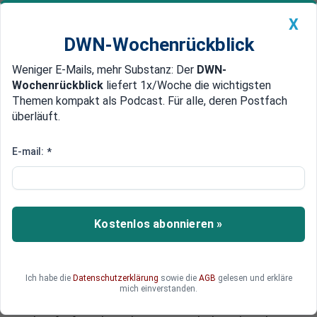
X
DWN-Wochenrückblick
Weniger E-Mails, mehr Substanz: Der
DWN-
Geldanlage Premium
Newsticker
MEIN DWN:
Wochenrückblick
liefert 1x/Woche die wichtigsten
Edelmetalle
DWN-Magazin
China
Themen kompakt als Podcast. Für alle, deren Postfach
überläuft.
DWN-Wochenrückblick
Auto Premium
Metall wird überflüssig
E-mail:
*
Zukunftsforscher: Das Auto von
übermorgen besteht aus Stoff
und Papier
Kostenlos abonnieren »
Autos werden künftig aus Stoff und Papier
bestehen. Möglich macht dies ein
automatisierter Verkehr, in dem Unfälle so weit
Ich habe die
Datenschutzerklärung
sowie die
AGB
gelesen und erkläre
ausgemerzt sind, dass eine harte Hülle als
mich einverstanden.
Aufprallschutz überflüssig wird, so der