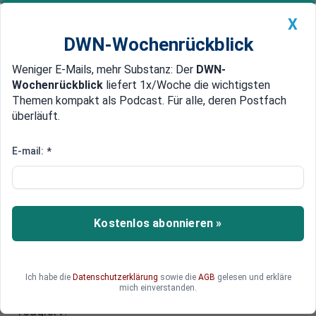
X
DWN-Wochenrückblick
Weniger E-Mails, mehr Substanz: Der
DWN-
Geldanlage Premium
Newsticker
MEIN DWN:
Wochenrückblick
liefert 1x/Woche die wichtigsten
Edelmetalle
DWN-Magazin
China
Themen kompakt als Podcast. Für alle, deren Postfach
überläuft.
DWN-Wochenrückblick
Auto Premium
Militärischer Schengen-Raum:
E-mail:
*
Wie die EU die Truppenmobilität
beschleunigen will
Kostenlos abonnieren »
Die sicherheitspolitischen Spannungen in Europa
erhöhen den Druck auf die EU, ihre militärische
Handlungsfähigkeit neu auszurichten. Wie kann
ein Paket aus neuen Verfahren und Technologien
Ich habe die
Datenschutzerklärung
sowie die
AGB
gelesen und erkläre
mich einverstanden.
sicherstellen, dass Europa im Ernstfall schneller
reagiert?