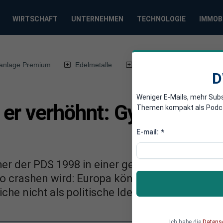
WIRTSCHAFT
UNTERNEHMEN
TECHNOLOGIE
IMMOB
anlage Premium
Edelmetalle
DWN-Magazin
Chin
D
Weniger E-Mails, mehr Sub
er verhöhnt: Gysi sagte 
Themen kompakt als Podcast
E-mail:
*
her der PDS 1998 in einer geradezu unheimlic
ro crashen wird: Europa könne nicht auf dem 
he nicht als politische Idee. Gysi hat recht b
Ich habe die
Datens