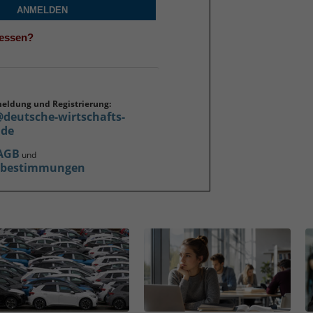
ANMELDEN
gessen?
meldung und Registrierung:
@deutsche-wirtschafts-
.de
AGB
und
zbestimmungen