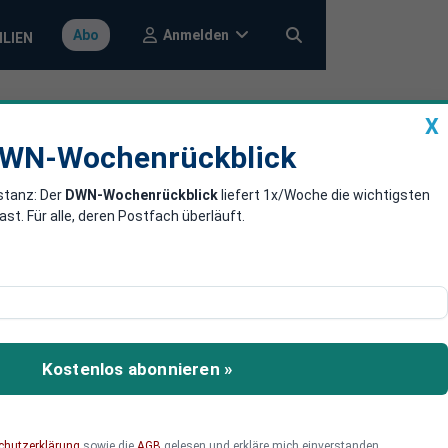
Anmelden
Abo
ILIEN
X
a
DWN-Wochenrückblick
WN-Wochenrückblick
stanz: Der
DWN-Wochenrückblick
liefert 1x/Woche die wichtigsten
Euro-Crash
. Für alle, deren Postfach überläuft.
hen Präzision
Primat des Geldes
Kostenlos abonnieren »
ehalten.
chutzerklärung
sowie die
AGB
gelesen und erkläre mich einverstanden.