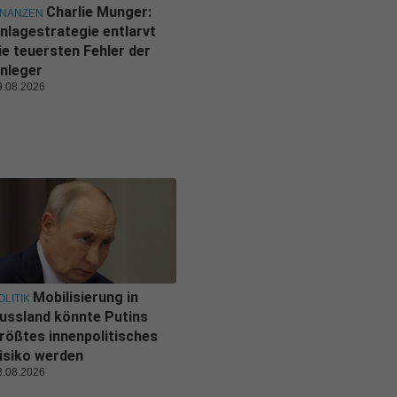
Charlie Munger:
INANZEN
nlagestrategie entlarvt
ie teuersten Fehler der
nleger
9.08.2026
Mobilisierung in
OLITIK
ussland könnte Putins
rößtes innenpolitisches
isiko werden
8.08.2026