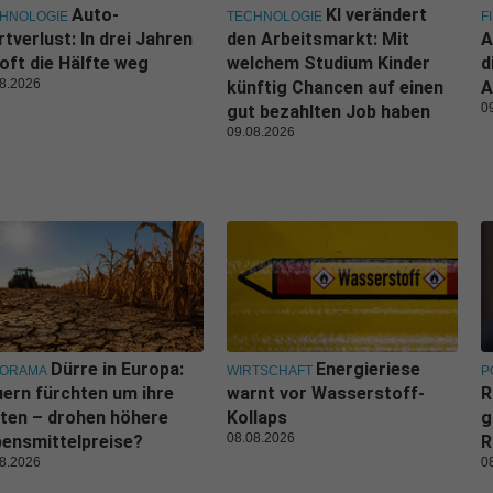
Auto-
KI verändert
HNOLOGIE
TECHNOLOGIE
F
tverlust: In drei Jahren
den Arbeitsmarkt: Mit
A
 oft die Hälfte weg
welchem Studium Kinder
d
8.2026
künftig Chancen auf einen
A
0
gut bezahlten Job haben
09.08.2026
Dürre in Europa:
Energieriese
NORAMA
WIRTSCHAFT
P
ern fürchten um ihre
warnt vor Wasserstoff-
R
ten – drohen höhere
Kollaps
g
08.08.2026
ensmittelpreise?
R
8.2026
0