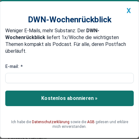
X
DWN-Wochenrückblick
Weniger E-Mails, mehr Substanz: Der
DWN-
Geldanlage Premium
Newsticker
MEIN DWN:
Wochenrückblick
liefert 1x/Woche die wichtigsten
Edelmetalle
DWN-Magazin
China
Themen kompakt als Podcast. Für alle, deren Postfach
überläuft.
DWN-Wochenrückblick
Auto Premium
307.000 Barrel pro Tag,
E-mail:
*
OMV fördert im zweiten Quartal
mehr Öl und Gas
Der österreichische Öl-Riese OMV hat im zweiten
Kostenlos abonnieren »
Quartal im Vergleich zum Vorquartal ein Prozent
mehr Öl gefördert. Der Anstieg sei auf erhöhte
Mengen in Norwegen zurückzuführen. Der
Ich habe die
Datenschutzerklärung
sowie die
AGB
gelesen und erkläre
gestiegene Ölpreis und die Entwicklung des Euro-
mich einverstanden.
Dollar-Wechselkurses hätten einen positiven
Einfluss gehabt.