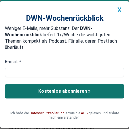
X
DWN-Wochenrückblick
Weniger E-Mails, mehr Substanz: Der
DWN-
Geldanlage Premium
Newsticker
MEIN DWN:
Wochenrückblick
liefert 1x/Woche die wichtigsten
Edelmetalle
DWN-Magazin
China
Themen kompakt als Podcast. Für alle, deren Postfach
überläuft.
DWN-Wochenrückblick
Auto Premium
Minus von mehr als vier Prozent
E-mail:
*
Goldpreis fällt auf Fünfeinhalb-
Jahres-Tief
Der Goldpreis ist am Freitagmorgen um bis zu 1,2
Kostenlos abonnieren »
Prozent auf 1077 Dollar je Feinunze gefallen und
könnte damit mit einem Minus von mehr als vier
Prozent den größten Wochenverlust seit neun
Ich habe die
Datenschutzerklärung
sowie die
AGB
gelesen und erkläre
Monaten ausweisen. Die Stimmung am
mich einverstanden.
Goldmarkt ist pessimistisch, Marktteilnehmer
rechneten mit weiteren Kursverlusten.