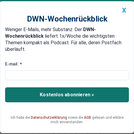
X
DWN-Wochenrückblick
Weniger E-Mails, mehr Substanz: Der
DWN-
Geldanlage Premium
Newsticker
MEIN DWN:
Wochenrückblick
liefert 1x/Woche die wichtigsten
Edelmetalle
DWN-Magazin
China
Themen kompakt als Podcast. Für alle, deren Postfach
überläuft.
DWN-Wochenrückblick
Auto Premium
Erinnerung an Brüning 1930
E-mail:
*
Aus der Geschichte nichts
gelernt: Der völlig falsche Kurs
für Griechenland
Kostenlos abonnieren »
Am Mittwoch stimmt der Deutsche Bundestag
über das dritte sogenannte „Rettungspaket“ für
Griechenland ab. Die im Juli der griechischen
Ich habe die
Datenschutzerklärung
sowie die
AGB
gelesen und erkläre
Regierung diktierten Sofortmaßnahmen und das
mich einverstanden.
vergangene Woche veröffentlichte