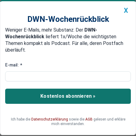
X
DWN-Wochenrückblick
Weniger E-Mails, mehr Substanz: Der
DWN-
Geldanlage Premium
Newsticker
MEIN DWN:
Wochenrückblick
liefert 1x/Woche die wichtigsten
Edelmetalle
DWN-Magazin
China
Themen kompakt als Podcast. Für alle, deren Postfach
überläuft.
DWN-Wochenrückblick
Auto Premium
Defizit erhöhen
E-mail:
*
Frankreichs neuer Kurs: Wahl-
Geschenke statt Finanz-Disziplin
Frankreichs Sozialisten bereiten die ersten
Kostenlos abonnieren »
Wahlgeschenke in Form von niedrigeren
Einkommenssteuern vor. Damit dürften sich die
Defizite weiter erhöhen. Der Konflikt mit
Ich habe die
Datenschutzerklärung
sowie die
AGB
gelesen und erkläre
Deutschland über die Finanzdisziplin in der EU
mich einverstanden.
erhält dadurch neue Schärfe.