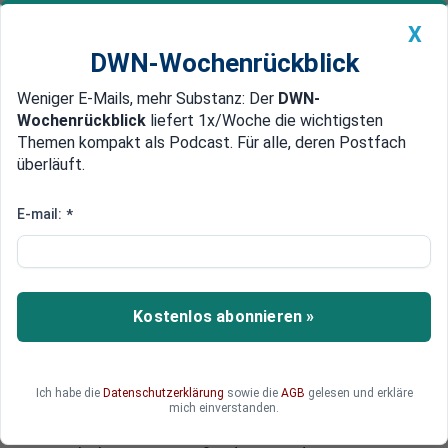
X
DWN-Wochenrückblick
Weniger E-Mails, mehr Substanz: Der
DWN-
Geldanlage Premium
Newsticker
MEIN DWN:
Wochenrückblick
liefert 1x/Woche die wichtigsten
Edelmetalle
DWN-Magazin
China
Themen kompakt als Podcast. Für alle, deren Postfach
überläuft.
DWN-Wochenrückblick
Auto Premium
„Motivation für Soldaten“
E-mail:
*
Gegen Russland: Deutsche
Eurofighter mit voller
Kriegsbewaffnung im Baltikum
Kostenlos abonnieren »
Die Nato hat erstmals Eurofighter in voller
Kriegsbewaffnung in das Baltikum entsandt.
Luftwaffeninspekteur Karl Müllner sagt, man
Ich habe die
Datenschutzerklärung
sowie die
AGB
gelesen und erkläre
wolle nicht eskalieren. Mit dem Einsatz wolle die
mich einverstanden.
Nato beweisen, dass sie mit Russland auf