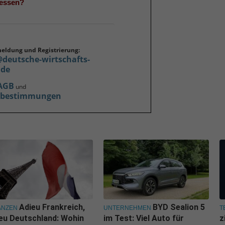
gessen?
meldung und Registrierung:
@deutsche-wirtschafts-
.de
AGB
und
zbestimmungen
Adieu Frankreich,
BYD Sealion 5
ANZEN
UNTERNEHMEN
T
eu Deutschland: Wohin
im Test: Viel Auto für
z