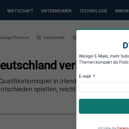
WIRTSCHAFT
UNTERNEHMEN
TECHNOLOGIE
IMMOB
anlage Premium
Edelmetalle
DWN-Magazin
Chin
D
Weniger E-Mails, mehr Sub
utschland verliert gegen 
Themen kompakt als Podcast
E-mail:
*
ualifikationsspiel in Irland überraschend 0:1 
ntschieden spielten, reicht Deutschland am
Ich habe die
Datens