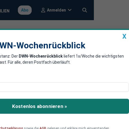
Anmelden
Abo
ILIEN
X
a
DWN-Wochenrückblick
WN-Wochenrückblick
stanz: Der
DWN-Wochenrückblick
liefert 1x/Woche die wichtigsten
Irland 0:1
. Für alle, deren Postfach überläuft.
verloren. Weil jedoch
 Sonntag gegen Georgien
Kostenlos abonnieren »
chutzerklärung
sowie die
AGB
gelesen und erkläre mich einverstanden.