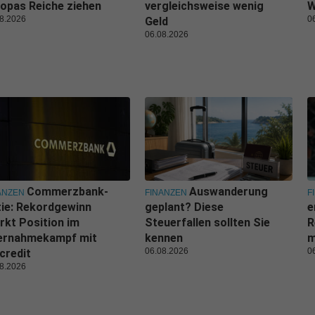
opas Reiche ziehen
vergleichsweise wenig
W
8.2026
0
Geld
06.08.2026
Commerzbank-
Auswanderung
ANZEN
FINANZEN
F
ie: Rekordgewinn
geplant? Diese
e
rkt Position im
Steuerfallen sollten Sie
R
ernahmekampf mit
kennen
m
06.08.2026
0
credit
8.2026