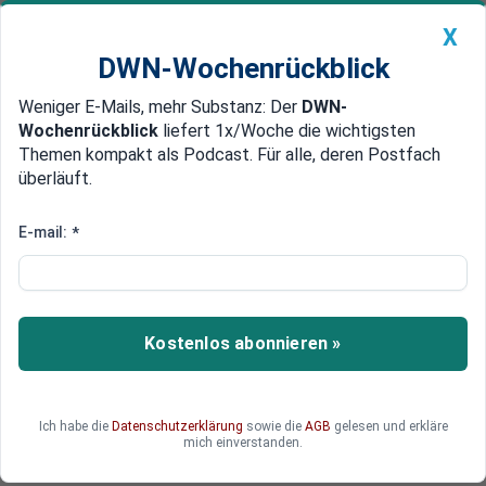
X
DWN-Wochenrückblick
Weniger E-Mails, mehr Substanz: Der
DWN-
Geldanlage Premium
Newsticker
MEIN DWN:
Wochenrückblick
liefert 1x/Woche die wichtigsten
Edelmetalle
DWN-Magazin
China
Themen kompakt als Podcast. Für alle, deren Postfach
überläuft.
DWN-Wochenrückblick
Auto Premium
Gegner sind abhängig
E-mail:
*
„Islamischer Staat“ wird trotz
Bomben zur Erdöl-Nation
Russland bombardiert Öl-Raffinerien des IS in
Kostenlos abonnieren »
Syrien. Doch die Terror-Miliz weicht dem aus,
indem sie Alternativ-Raffinerien baut. Denn die
Menschen in der Region stehen in einer
Ich habe die
Datenschutzerklärung
sowie die
AGB
gelesen und erkläre
wirtschaftlichen Abhängigkeit zum IS-Öl.
mich einverstanden.