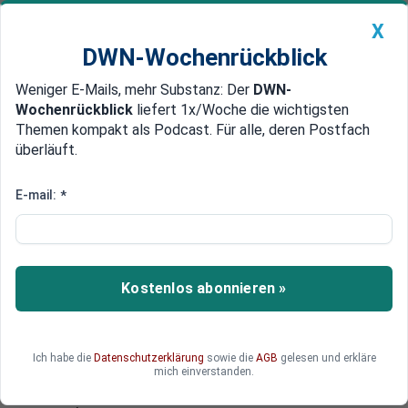
X
DWN-Wochenrückblick
Weniger E-Mails, mehr Substanz: Der
DWN-
Geldanlage Premium
Newsticker
MEIN DWN:
Wochenrückblick
liefert 1x/Woche die wichtigsten
Edelmetalle
DWN-Magazin
China
Themen kompakt als Podcast. Für alle, deren Postfach
überläuft.
DWN-Wochenrückblick
Auto Premium
Umverteilung in andere Staaten
E-mail:
*
Schweden zieht Reißleine: EU
soll Flüchtlinge aus Schweden
übernehmen
Kostenlos abonnieren »
Der schwedische Premier Stefan Löfven verlangt
von Brüssel eine Umverteilung der Flüchtlinge, die
in Schweden angekommen sind. Sie sollen auf
Ich habe die
Datenschutzerklärung
sowie die
AGB
gelesen und erkläre
andere EU-Staaten aufgeteilt werden. Die Zeit sei
mich einverstanden.
vorbei, in der Schweden die Hauptlast in der Krise