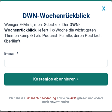
X
DWN-Wochenrückblick
Weniger E-Mails, mehr Substanz: Der
DWN-
Geldanlage Premium
Newsticker
MEIN DWN:
Wochenrückblick
liefert 1x/Woche die wichtigsten
Edelmetalle
DWN-Magazin
China
Themen kompakt als Podcast. Für alle, deren Postfach
überläuft.
DWN-Wochenrückblick
Auto Premium
Inflation wird steigen
E-mail:
*
Bundesbank fordert Ausstieg
aus der lockeren Geld-Politik
Bundesbank-Präsident Jens Weidmann sieht
Kostenlos abonnieren »
keine Notwendigkeit für die EZB, weiter billiges
Geld in die Märkte zu pumpen. Die Inflation sei
wegen des Ölpreis-Verfalls so niedrig, die Preise
Ich habe die
Datenschutzerklärung
sowie die
AGB
gelesen und erkläre
steigen bereits wieder. Die Zentralbanken sollten
mich einverstanden.
aus der lockeren Geldpolitik aussteigen, um sich
nicht zu Gefangenen der Politik zu machen.