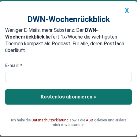
X
DWN-Wochenrückblick
Weniger E-Mails, mehr Substanz: Der
DWN-
Geldanlage Premium
Newsticker
MEIN DWN:
Wochenrückblick
liefert 1x/Woche die wichtigsten
Edelmetalle
DWN-Magazin
China
Themen kompakt als Podcast. Für alle, deren Postfach
überläuft.
DWN-Wochenrückblick
Auto Premium
Streik bis Freitag
E-mail:
*
Lufthansa: Flugbegleiter
streiken bis Freitag
Die Lufthansa geht gerichtlich gegen den Streik
Kostenlos abonnieren »
der Flugbegleiter-Gewerkschaft Ufo vor. Das
Unternehmen habe bei zwei Arbeitsgerichten
einstweilige Verfügungen gegen den Ausstand
Ich habe die
Datenschutzerklärung
sowie die
AGB
gelesen und erkläre
beantragt. Die Flugbegleiter wollen bis Freitag
mich einverstanden.
durchstreiken.