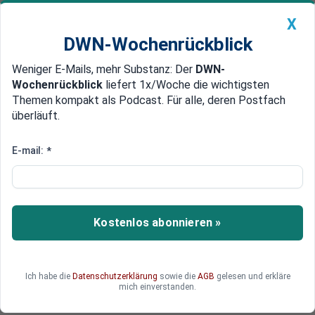
X
DWN-Wochenrückblick
Weniger E-Mails, mehr Substanz: Der
DWN-
Geldanlage Premium
Newsticker
MEIN DWN:
Wochenrückblick
liefert 1x/Woche die wichtigsten
Edelmetalle
DWN-Magazin
China
Themen kompakt als Podcast. Für alle, deren Postfach
überläuft.
DWN-Wochenrückblick
Auto Premium
IWF gibt grünes Licht
E-mail:
*
Durchbruch für China: Yuan wird
Welt-Reservewährung
Der IWF hat beschlossen, die Aufnahme des
Kostenlos abonnieren »
chinesischen Yuan in den Währungskorb
aufzunehmen. Damit kann sich China als Land
mit einer Weltreservewährung gegenüber den
Ich habe die
Datenschutzerklärung
sowie die
AGB
gelesen und erkläre
USA und dem Dollar profilieren.
mich einverstanden.