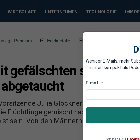
WIRTSCHAFT
UNTERNEHMEN
TECHNOLOGIE
IMMOB
anlage Premium
Edelmetalle
DWN-Magazin
Chin
D
Weniger E-Mails, mehr Sub
t gefälschten syrischen
Themen kompakt als Podcast
d abgetaucht
E-mail:
*
Vorsitzende Julia Glöckner ist alarmiert: Ein
die Flüchtlinge gemischt haben und mit gefäl
st sein. Von den Männern fehlt jede Spur.
Ich habe die
Datens