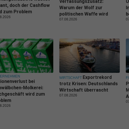
Verfassungszusatz:
U
ant, doch der Cashflow
Warum der Wolf zur
I
rd zum Problem
politischen Waffe wird
b
8.2026
07.08.2026
0
TERNEHMEN
Exportrekord
WIRTSCHAFT
F
lionenverlust bei
trotz Krisen: Deutschlands
P
wälbchen-Molkerei:
Wirtschaft überrascht
M
chgeschäft wird zum
07.08.2026
A
oblem
0
8.2026