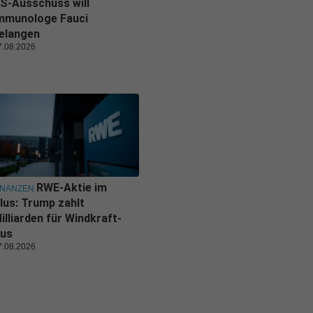
S-Ausschuss will
mmunologe Fauci
elangen
7.08.2026
RWE-Aktie im
INANZEN
lus: Trump zahlt
illiarden für Windkraft-
us
7.08.2026