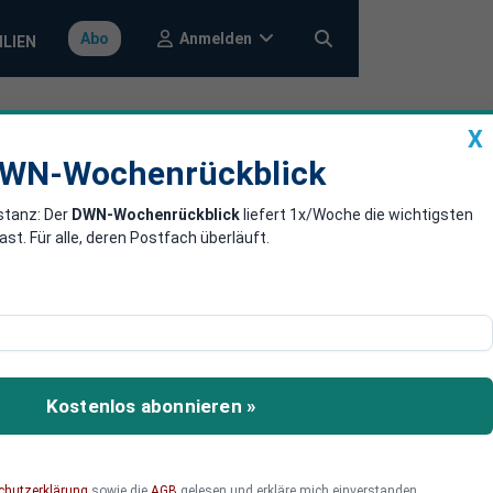
Anmelden
Abo
ILIEN
X
a
DWN-Wochenrückblick
WN-Wochenrückblick
stanz: Der
DWN-Wochenrückblick
liefert 1x/Woche die wichtigsten
 Pässen
. Für alle, deren Postfach überläuft.
 Dutzend unbekannter
schten syrischen Pässen
Kostenlos abonnieren »
chutzerklärung
sowie die
AGB
gelesen und erkläre mich einverstanden.