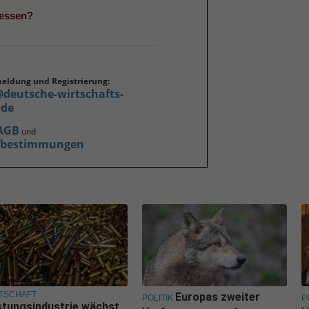
gessen?
meldung und Registrierung:
@deutsche-wirtschafts-
.de
AGB
und
zbestimmungen
TSCHAFT
Europas zweiter
POLITIK
P
tungsindustrie wächst