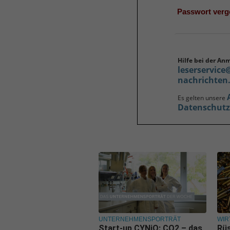
Passwort ver
Hilfe bei der An
leserservice
nachrichten
Es gelten unsere
Datenschut
UNTERNEHMENSPORTRÄT
WIR
Start-up CYNiO: CO2 – das
Rüs