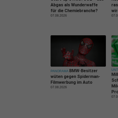
Abgas als Wunderwaffe
ras
für die Chemiebranche?
wi
07.08.2026
07.0
UN
BMW-Besitzer
PANORAMA
Mil
wüten gegen Spiderman-
Sch
Filmwerbung im Auto
Mil
07.08.2026
Pr
07.0