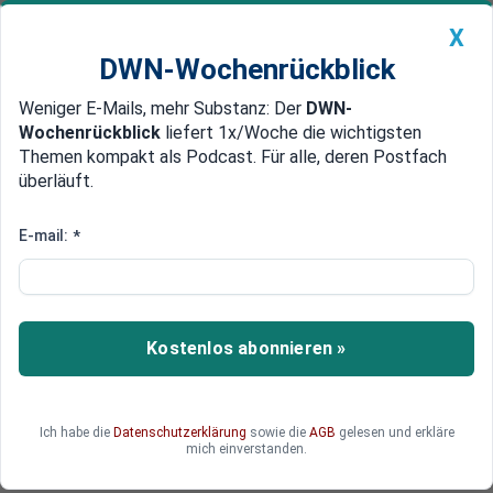
X
DWN-Wochenrückblick
Weniger E-Mails, mehr Substanz: Der
DWN-
Geldanlage Premium
Newsticker
MEIN DWN:
Wochenrückblick
liefert 1x/Woche die wichtigsten
Edelmetalle
DWN-Magazin
China
Themen kompakt als Podcast. Für alle, deren Postfach
überläuft.
DWN-Wochenrückblick
Auto Premium
In Europas Haupstädten
E-mail:
*
Österreichische Polizei warnt vor
Terror in Europa vor Neujahr
Die österreichische Polizei hat von einem
Kostenlos abonnieren »
befreundeten Geheimdienst Hinweise
bekommen, dass es zwischen Weihnachten und
Neujahr zu neuen Terror-Anschläge in
Ich habe die
Datenschutzerklärung
sowie die
AGB
gelesen und erkläre
europäischen Hauptstädten kommen könnte.
mich einverstanden.