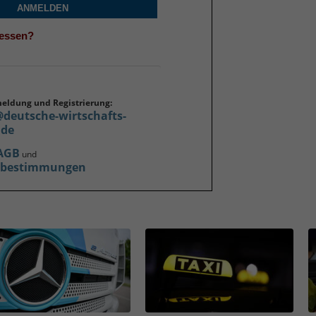
ANMELDEN
gessen?
meldung und Registrierung:
@deutsche-wirtschafts-
.de
AGB
und
zbestimmungen