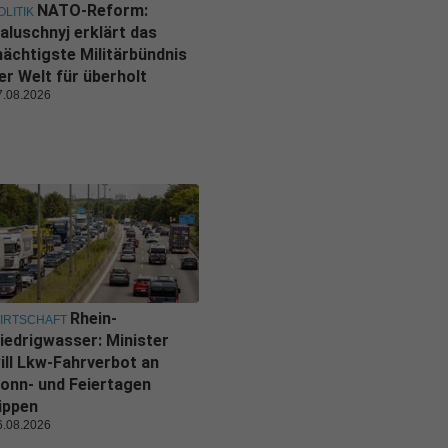
NATO-Reform:
OLITIK
aluschnyj erklärt das
ächtigste Militärbündnis
er Welt für überholt
7.08.2026
Rhein-
IRTSCHAFT
iedrigwasser: Minister
ill Lkw-Fahrverbot an
onn- und Feiertagen
ippen
6.08.2026