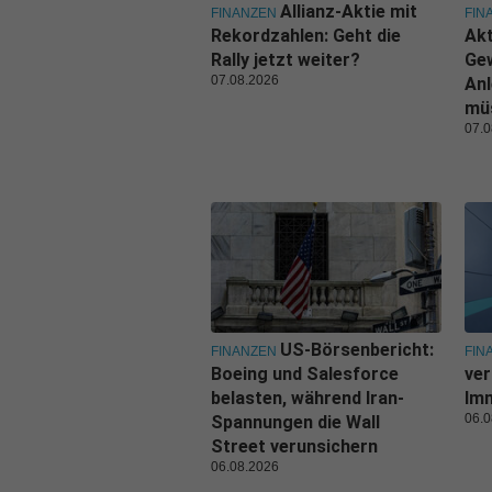
Allianz-Aktie mit
FINANZEN
FIN
Rekordzahlen: Geht die
Akt
Rally jetzt weiter?
Ge
07.08.2026
Anl
mü
07.0
US-Börsenbericht:
FINANZEN
FIN
Boeing und Salesforce
ver
belasten, während Iran-
Imm
06.0
Spannungen die Wall
Street verunsichern
06.08.2026