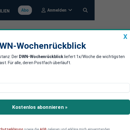
Anmelden
Abo
ILIEN
X
a
DWN-Wochenrückblick
WN-Wochenrückblick
stanz: Der
DWN-Wochenrückblick
liefert 1x/Woche die wichtigsten
d mit
. Für alle, deren Postfach überläuft.
er Inflationsrate von etwa
r größere Mengen an
Kostenlos abonnieren »
 Milliarden Scheinen
chutzerklärung
sowie die
AGB
gelesen und erkläre mich einverstanden.