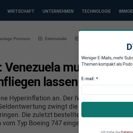
WIRTSCHAFT
UNTERNEHMEN
TECHNOLOGIE
IMMOB
anlage Premium
Edelmetalle
DWN-Magazin
Chin
D
Weniger E-Mails, mehr Sub
n: Venezuela muss Bargel
Themen kompakt als Podcast
nfliegen lassen
E-mail:
*
ne Hyperinflation an. Der IWF rechnet mit ein
 Geldentwertung zwingt die Regierung, imme
ingen. Die zuletzt bestellte Charge von zehn
n vom Typ Boeing 747 eingeflogen werden.
Ich habe die
Datens