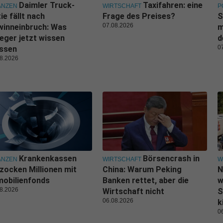
Daimler Truck-
Taxifahren: eine
ANZEN
WIRTSCHAFT
P
ie fällt nach
Frage des Preises?
S
07.08.2026
winneinbruch: Was
m
eger jetzt wissen
d
0
ssen
8.2026
Krankenkassen
Börsencrash in
ANZEN
WIRTSCHAFT
W
zocken Millionen mit
China: Warum Peking
N
obilienfonds
Banken rettet, aber die
w
8.2026
Wirtschaft nicht
S
06.08.2026
k
0