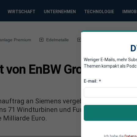
WIRTSCHAFT
UNTERNEHMEN
TECHNOLOGIE
IMMOB
anlage Premium
Edelmetalle
DWN-Magazin
Chin
D
Weniger E-Mails, mehr Sub
t von EnBW Großauftrag 
Themen kompakt als Podcast
E-mail:
*
nauftrag an Siemens vergeben. Für den Bau 
ens 71 Windturbinen und Fundamente liefern. 
 Milliarde Euro.
Ich habe die
Datens