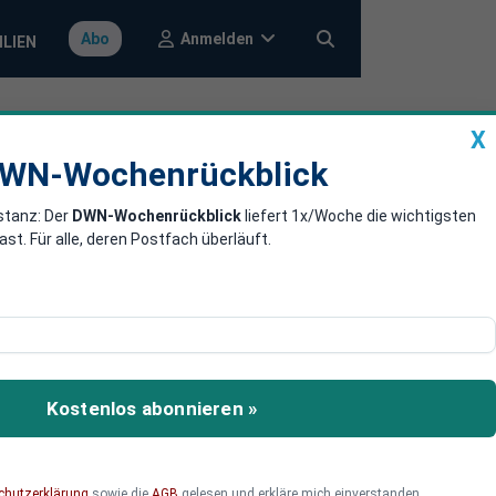
Anmelden
Abo
ILIEN
X
a
DWN-Wochenrückblick
WN-Wochenrückblick
stanz: Der
DWN-Wochenrückblick
liefert 1x/Woche die wichtigsten
für Nordsee-
. Für alle, deren Postfach überläuft.
eines Offshore-Windparks
Der Auftragswert für
Kostenlos abonnieren »
chutzerklärung
sowie die
AGB
gelesen und erkläre mich einverstanden.