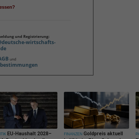
gessen?
meldung und Registrierung:
@deutsche-wirtschafts-
.de
AGB
und
zbestimmungen
EU-Haushalt 2028–
Goldpreis aktuell
ITIK
FINANZEN
P