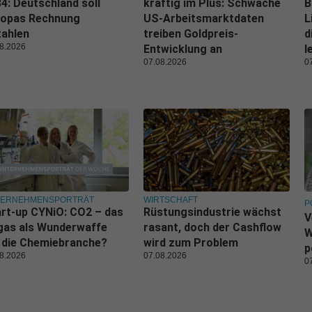
4: Deutschland soll
kräftig im Plus: Schwache
B
ropas Rechnung
US-Arbeitsmarktdaten
L
zahlen
treiben Goldpreis-
d
8.2026
Entwicklung an
l
07.08.2026
0
TERNEHMENSPORTRÄT
WIRTSCHAFT
P
rt-up CYNiO: CO2 – das
Rüstungsindustrie wächst
V
gas als Wunderwaffe
rasant, doch der Cashflow
W
 die Chemiebranche?
wird zum Problem
p
8.2026
07.08.2026
0