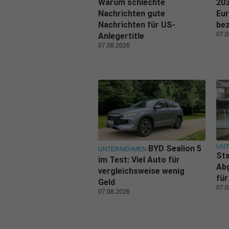
Warum schlechte
203
Nachrichten gute
Eu
Nachrichten für US-
be
07.0
Anlegertitle
07.08.2026
UN
BYD Sealion 5
UNTERNEHMEN
Sta
im Test: Viel Auto für
Ab
vergleichsweise wenig
für
Geld
07.0
07.08.2026