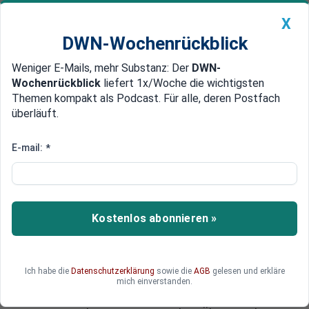
X
DWN-Wochenrückblick
Weniger E-Mails, mehr Substanz: Der
DWN-
Geldanlage Premium
Newsticker
MEIN DWN:
Wochenrückblick
liefert 1x/Woche die wichtigsten
Edelmetalle
DWN-Magazin
China
Themen kompakt als Podcast. Für alle, deren Postfach
überläuft.
DWN-Wochenrückblick
Auto Premium
Widersprüchliche Prognosen
E-mail:
*
Prognose der IEA: Niedergang
der Fracking-Industrie stärkt
Ölpreise
Kostenlos abonnieren »
Prognosen der Internationalen Energie Agentur
zufolge könnten die Ölpreise das Schlimmste
hinter sich haben. Die Überproduktion sinke, weil
Ich habe die
Datenschutzerklärung
sowie die
AGB
gelesen und erkläre
immer mehr Frackingfirmen aus dem Markt
mich einverstanden.
gedrängt werden. Vor einem Monat ging die