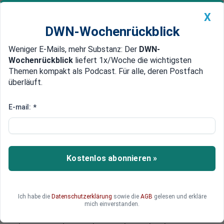
X
DWN-Wochenrückblick
Weniger E-Mails, mehr Substanz: Der
DWN-
Geldanlage Premium
Newsticker
MEIN DWN:
Wochenrückblick
liefert 1x/Woche die wichtigsten
Edelmetalle
DWN-Magazin
China
Themen kompakt als Podcast. Für alle, deren Postfach
überläuft.
DWN-Wochenrückblick
Auto Premium
Konsolidierung der Pharma-Branche
E-mail:
*
Schweizer Pharmakonzern
Lonza plant Übernahme von US-
Rivalen
Kostenlos abonnieren »
Der Basler Chemie- und Pharmakonzern Lonza
will seinen amerikanischen Rivalen Catalent
kaufen. Eine Übernahme des fast vier Milliarden
Ich habe die
Datenschutzerklärung
sowie die
AGB
gelesen und erkläre
Dollar schweren Pharma-Zulieferers könnte den
mich einverstanden.
Schweizern das Geschäft mit Kunden aus der