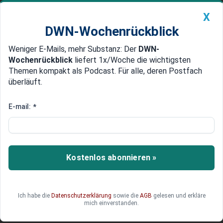
X
DWN-Wochenrückblick
Weniger E-Mails, mehr Substanz: Der
DWN-
Geldanlage Premium
Newsticker
MEIN DWN:
Wochenrückblick
liefert 1x/Woche die wichtigsten
Edelmetalle
DWN-Magazin
China
Themen kompakt als Podcast. Für alle, deren Postfach
überläuft.
DWN-Wochenrückblick
Auto Premium
IT-Sicherheit in der Urlaubszeit:
E-mail:
*
Wenn der Chef im Urlaub ist,
beginnt für die IT der Ernstfall
Kostenlos abonnieren »
Der Sommer beginnt, das Management reist ab –
für Hacker ist das die ideale Gelegenheit. Lesen
Sie, wie Unternehmen für IT-Sicherheit in der
Urlaubszeit sorgen.
Ich habe die
Datenschutzerklärung
sowie die
AGB
gelesen und erkläre
mich einverstanden.