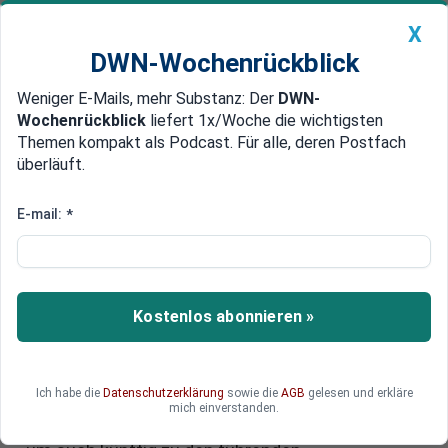
X
DWN-Wochenrückblick
Weniger E-Mails, mehr Substanz: Der
DWN-
Geldanlage Premium
Newsticker
MEIN DWN:
Wochenrückblick
liefert 1x/Woche die wichtigsten
Edelmetalle
DWN-Magazin
China
Themen kompakt als Podcast. Für alle, deren Postfach
überläuft.
DWN-Wochenrückblick
Auto Premium
Wirtschaft und KI: Jeder zweite
E-mail:
*
Arbeitnehmer zweifelt an
Deutschlands wirtschaftlicher
Zukunft
Kostenlos abonnieren »
Eine aktuelle Umfrage zeigt: Viele Beschäftigte
sind skeptisch, ob Deutschland im Zeitalter der
Ich habe die
Datenschutzerklärung
sowie die
AGB
gelesen und erkläre
künstlichen Intelligenz wirtschaftlich bestehen
mich einverstanden.
kann. Welche Kompetenzen fehlen hierzulande,