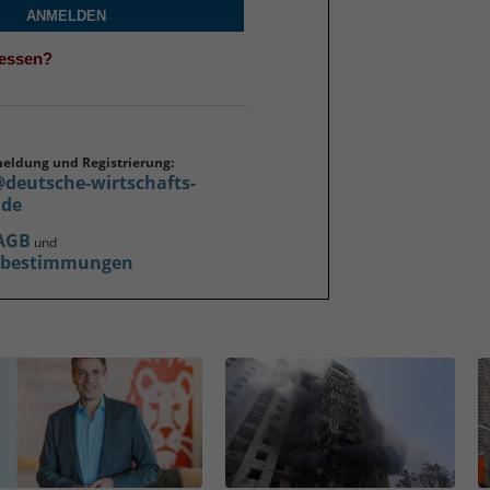
ANMELDEN
gessen?
meldung und Registrierung:
@deutsche-wirtschafts-
.de
AGB
und
zbestimmungen