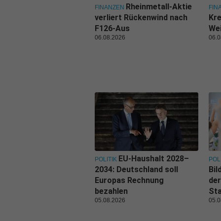
Rheinmetall-Aktie
FINANZEN
FIN
verliert Rückenwind nach
Kr
F126-Aus
We
06.08.2026
06.0
EU-Haushalt 2028–
POLITIK
POL
2034: Deutschland soll
Bi
Europas Rechnung
de
bezahlen
Sta
05.08.2026
05.0