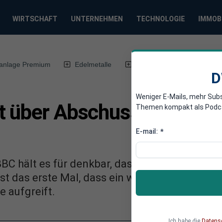
WIRTSCHAFT
UNTERNEHMEN
TECHNOLOGIE
IMMOB
anlage Premium
Edelmetalle
DWN-Magazin
Chin
D
Weniger E-Mails, mehr Sub
t über Abschuss von MH1
Themen kompakt als Podcast
E-mail:
*
BC hält es für denkbar, dass die MH17 von u
t das erste Mal, dass ein westlicher Sender d
 aufgreift.
Ich habe die
Datens