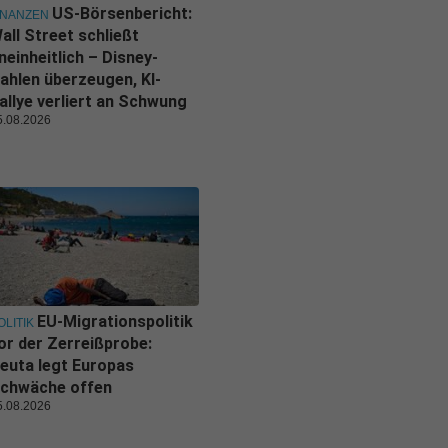
US-Börsenbericht:
INANZEN
all Street schließt
neinheitlich – Disney-
ahlen überzeugen, KI-
allye verliert an Schwung
5.08.2026
EU-Migrationspolitik
OLITIK
or der Zerreißprobe:
euta legt Europas
chwäche offen
5.08.2026