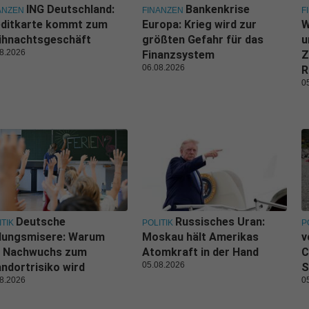
ING Deutschland:
Bankenkrise
ANZEN
FINANZEN
F
editkarte kommt zum
Europa: Krieg wird zur
W
ihnachtsgeschäft
größten Gefahr für das
u
8.2026
Finanzsystem
Z
06.08.2026
R
0
Deutsche
Russisches Uran:
ITIK
POLITIK
P
ldungsmisere: Warum
Moskau hält Amerikas
v
r Nachwuchs zum
Atomkraft in der Hand
C
05.08.2026
ndortrisiko wird
S
8.2026
0