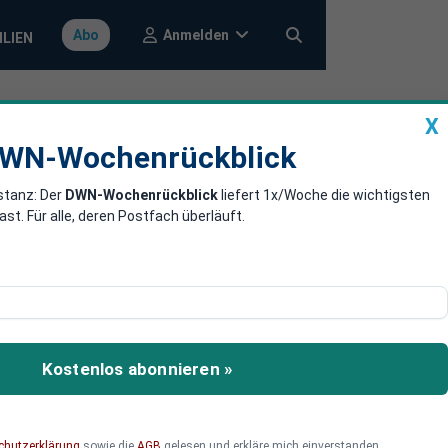
Anmelden
Abo
ILIEN
X
a
DWN-Wochenrückblick
WN-Wochenrückblick
stanz: Der
DWN-Wochenrückblick
liefert 1x/Woche die wichtigsten
7 durch die
. Für alle, deren Postfach überläuft.
krainischen Kampfjets
ie bisher nur von
Kostenlos abonnieren »
chutzerklärung
sowie die
AGB
gelesen und erkläre mich einverstanden.