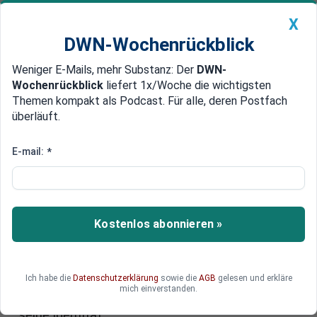
X
DWN-Wochenrückblick
Weniger E-Mails, mehr Substanz: Der
DWN-
Geldanlage Premium
Newsticker
MEIN DWN:
Wochenrückblick
liefert 1x/Woche die wichtigsten
Edelmetalle
DWN-Magazin
China
Themen kompakt als Podcast. Für alle, deren Postfach
überläuft.
DWN-Wochenrückblick
Auto Premium
Rätsel um Krypto-Währung gelöst
E-mail:
*
Australischer Unternehmer
erklärt sich zum Bitcoin-Erfinder
Ein australischer Unternehmer hat sich als
Kostenlos abonnieren »
Gründer der Digitalwährung Bitcoin zu erkennen
gegeben. Er habe sich zu seiner Enttarnung
entschlossen, um die mediale Jagd auf ihn zu
Ich habe die
Datenschutzerklärung
sowie die
AGB
gelesen und erkläre
beenden. Mit dem Bekenntnis lieferte er offenbar
mich einverstanden.
auch kryptographisch signierte Beweise für
seine Identität.