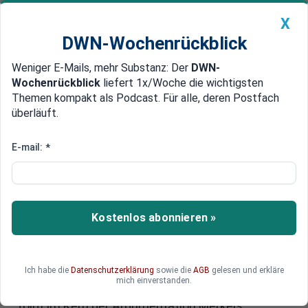
X
DWN-Wochenrückblick
Weniger E-Mails, mehr Substanz: Der
DWN-
Geldanlage Premium
Newsticker
MEIN DWN:
Wochenrückblick
liefert 1x/Woche die wichtigsten
Edelmetalle
DWN-Magazin
China
Themen kompakt als Podcast. Für alle, deren Postfach
überläuft.
DWN-Wochenrückblick
Auto Premium
Niedrige Zinsen verteidigt
E-mail:
*
Trotz Verlusten für die Sparer:
Merkel stärkt Draghi den Rücken
Bundeskanzlerin Merkel steht in der Politik der
Kostenlos abonnieren »
niedrigen Zinsen hinter EZB-Chef Mario Draghi.
Diese Politik könne erst beendet werden, wenn
die Inflation wieder steigt. Dazu müssten die
Ich habe die
Datenschutzerklärung
sowie die
AGB
gelesen und erkläre
Euro-Staaten „Wachstumspotenziale
mich einverstanden.
freisetzen“. Auch Bundesbank-Chef Weidmann
folgt im Kern der Argumentation Merkels.