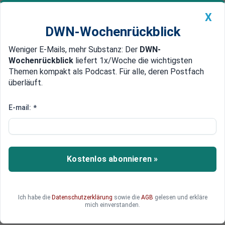
X
DWN-Wochenrückblick
Weniger E-Mails, mehr Substanz: Der
DWN-
Geldanlage Premium
Newsticker
MEIN DWN:
Wochenrückblick
liefert 1x/Woche die wichtigsten
Edelmetalle
DWN-Magazin
China
Themen kompakt als Podcast. Für alle, deren Postfach
überläuft.
DWN-Wochenrückblick
Auto Premium
Aktion gegen Vattenfall
E-mail:
*
Aktivisten schneiden
Braunkohle-Kraftwerk von
Nachschub ab
Kostenlos abonnieren »
Im Braunkohlerevier in Brandenburg haben
internationale Aktivisten mit einer 24-stündigen
Gleisblockade den Betrieb des Kraftwerks
Ich habe die
Datenschutzerklärung
sowie die
AGB
gelesen und erkläre
Schwarze Pumpe massiv gestört. Der
mich einverstanden.
Ministerpräsident spricht von Gewalt und