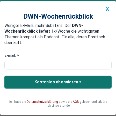
X
DWN-Wochenrückblick
Weniger E-Mails, mehr Substanz: Der
DWN-
Geldanlage Premium
Newsticker
MEIN DWN:
Wochenrückblick
liefert 1x/Woche die wichtigsten
Edelmetalle
DWN-Magazin
China
Themen kompakt als Podcast. Für alle, deren Postfach
überläuft.
DWN-Wochenrückblick
Auto Premium
Feinstaub und Stickoxid
E-mail:
*
EU: Deutschland ist der größte
Umwelt-Verschmutzer in Europa
Die EU-Kommission wirft Deutschland vor, der
Kostenlos abonnieren »
größte Umweltverschmutzer in Europa zu sein.
Deutschland soll zahlreiche Grenzwerte
überschritten haben und gefährde die
Ich habe die
Datenschutzerklärung
sowie die
AGB
gelesen und erkläre
Gesundheit seiner Bürger.
mich einverstanden.