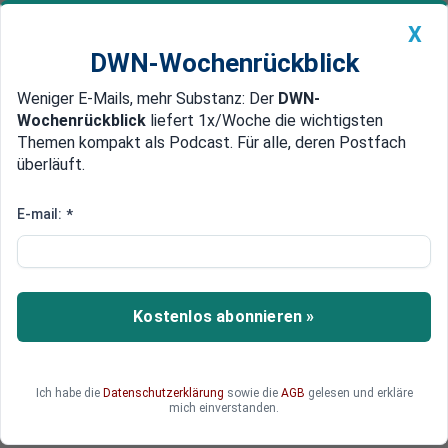
X
DWN-Wochenrückblick
Weniger E-Mails, mehr Substanz: Der
DWN-
Geldanlage Premium
Newsticker
MEIN DWN:
Wochenrückblick
liefert 1x/Woche die wichtigsten
Edelmetalle
DWN-Magazin
China
Themen kompakt als Podcast. Für alle, deren Postfach
überläuft.
DWN-Wochenrückblick
Auto Premium
Direkter Draht
E-mail:
*
Google: Android Auto kommt als
eigenständige App
Der Internetriese Google will nicht warten, bis die
Kostenlos abonnieren »
Autohersteller ihre Modelle gänzlich mit einer
Software zur besseren Einbindung von Android-
Smartphones ausgestattet haben. Er greift den
Ich habe die
Datenschutzerklärung
sowie die
AGB
gelesen und erkläre
Entwicklern vorweg und bietet die Funktionen
mich einverstanden.
künftig in einer App direkt auf dem Telefon an.