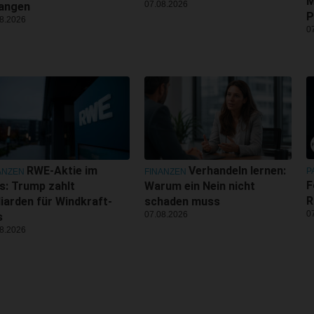
M
07.08.2026
langen
P
8.2026
0
RWE-Aktie im
Verhandeln lernen:
P
ANZEN
FINANZEN
F
s: Trump zahlt
Warum ein Nein nicht
R
liarden für Windkraft-
schaden muss
0
07.08.2026
s
8.2026