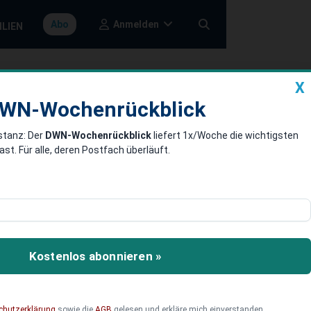
Anmelden
Abo
ILIEN
X
a
DWN-Wochenrückblick
WN-Wochenrückblick
stanz: Der
DWN-Wochenrückblick
liefert 1x/Woche die wichtigsten
Roboter als
. Für alle, deren Postfach überläuft.
 erzielen.Die steigende
 Branche in diesem Jahr
Kostenlos abonnieren »
durch einen chinesischen
 kann.
chutzerklärung
sowie die
AGB
gelesen und erkläre mich einverstanden.