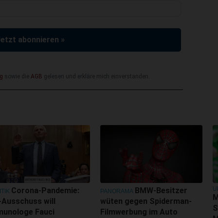
Jetzt abonnieren »
g
sowie die
AGB
gelesen und erkläre mich einverstanden.
U
Corona-Pandemie:
BMW-Besitzer
ITIK
PANORAMA
M
Ausschuss will
wüten gegen Spiderman-
S
munologe Fauci
Filmwerbung im Auto