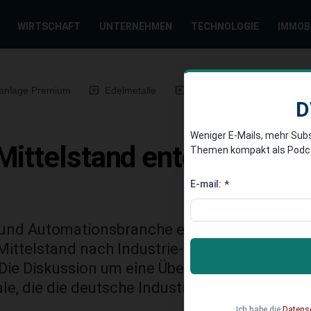
WIRTSCHAFT
UNTERNEHMEN
TECHNOLOGIE
IMMOB
anlage Premium
Edelmetalle
DWN-Magazin
Chin
D
Weniger E-Mails, mehr Sub
Mittelstand entdeckt den 
Themen kompakt als Podcast
E-mail:
*
 und Automationsbranche einen Rekordumsatz
ittelstand nach Industrie-Robotern wird der
Die Diskussion um eine Übernahme von Kuka 
ale, die die deutsche Industrie hier freisetzen
Ich habe die
Datens