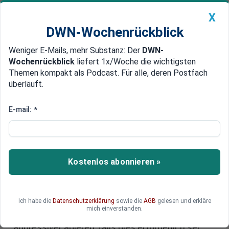
X
DWN-Wochenrückblick
Weniger E-Mails, mehr Substanz: Der
DWN-
Geldanlage Premium
Newsticker
MEIN DWN:
Wochenrückblick
liefert 1x/Woche die wichtigsten
Edelmetalle
DWN-Magazin
China
Themen kompakt als Podcast. Für alle, deren Postfach
überläuft.
DWN-Wochenrückblick
Auto Premium
Wachsender Unmut
E-mail:
*
Scharfe Kritik an EZB-Geldpolitik
aus Deutschland
Die expansive Geldpolitik der EZB provoziert
Kostenlos abonnieren »
erneut scharfe Kritik aus Deutschland. Die EZB
habe ihr Mandat inzwischen ganz schön weit
ausgedehnt und einen Teil des in sie gesetzten
Ich habe die
Datenschutzerklärung
sowie die
AGB
gelesen und erkläre
Vertrauens verspielt. Die OECD hingegen
mich einverstanden.
unterstützt die Zentralbank. Diese müsse noch
aggressiver agieren, falls dies erforderlich sei.