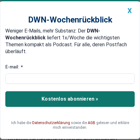
X
DWN-Wochenrückblick
Weniger E-Mails, mehr Substanz: Der
DWN-
Geldanlage Premium
Newsticker
MEIN DWN:
Wochenrückblick
liefert 1x/Woche die wichtigsten
Edelmetalle
DWN-Magazin
China
Themen kompakt als Podcast. Für alle, deren Postfach
überläuft.
DWN-Wochenrückblick
Auto Premium
Behörden und Gerichte überfordert
E-mail:
*
Hunderte Fälle von Kinderehen
unter Flüchtlingen
Mit dem Zustrom von Flüchtlingen sind auch
Kostenlos abonnieren »
hunderte Mädchen nach Deutschland
gekommen, die mit Erwachsenen verheiratet
wurden. Justiz und Behörden sind offenkundig
Ich habe die
Datenschutzerklärung
sowie die
AGB
gelesen und erkläre
überfordert, wie die Ehe minderjähriger Mädchen
mich einverstanden.
mit älteren Männern zu bewerten ist. Eine
öffentliche Debatte ist bisher ausgeblieben.