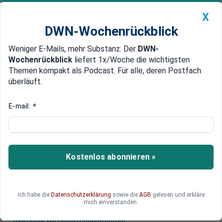
X
DWN-Wochenrückblick
Weniger E-Mails, mehr Substanz: Der
DWN-
Geldanlage Premium
Newsticker
MEIN DWN:
Wochenrückblick
liefert 1x/Woche die wichtigsten
Edelmetalle
DWN-Magazin
China
Themen kompakt als Podcast. Für alle, deren Postfach
überläuft.
DWN-Wochenrückblick
Auto Premium
Clinton gegen Obama
E-mail:
*
Russische Erfolge gegen den IS:
US-Hardliner werden nervös
Die militärischen Erfolge Russlands in Syrien
Kostenlos abonnieren »
sorgen offenbar für Panik bei Hardlinern in
Washington.
Ich habe die
Datenschutzerklärung
sowie die
AGB
gelesen und erkläre
mich einverstanden.
Deutsche Wirtschaftsnachrichten