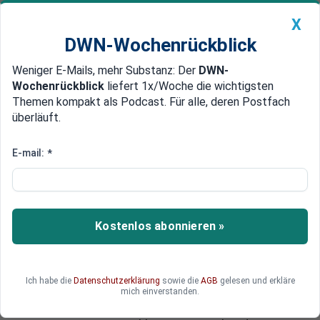
X
DWN-Wochenrückblick
Weniger E-Mails, mehr Substanz: Der
DWN-
Geldanlage Premium
Newsticker
MEIN DWN:
Wochenrückblick
liefert 1x/Woche die wichtigsten
Edelmetalle
DWN-Magazin
China
Themen kompakt als Podcast. Für alle, deren Postfach
überläuft.
DWN-Wochenrückblick
Auto Premium
Transparenz-Initiative
E-mail:
*
Pharma-Firmen zahlen hunderte
Millionen an Ärzte und
Krankenhäuser
Kostenlos abonnieren »
Pharmaunternehmen haben im vergangenen
Jahr fast 600 Millionen Euro an Ärzte,
Krankenhäuser und Apotheken gezahlt. Der
Ich habe die
Datenschutzerklärung
sowie die
AGB
gelesen und erkläre
Großteil davon entfiel auf klinische Studien,
mich einverstanden.
gefolgt von Honoraren, Fortbildungen und