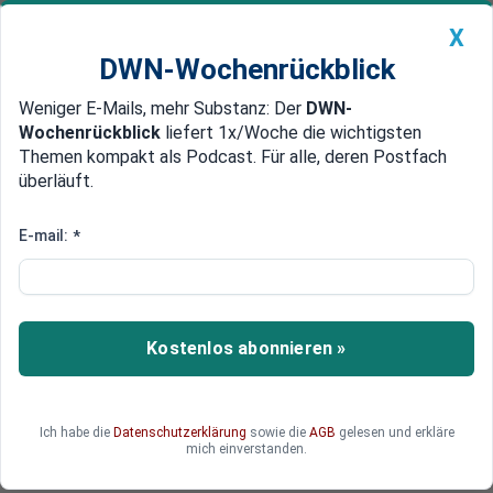
X
DWN-Wochenrückblick
Weniger E-Mails, mehr Substanz: Der
DWN-
Geldanlage Premium
Newsticker
MEIN DWN:
Wochenrückblick
liefert 1x/Woche die wichtigsten
Edelmetalle
DWN-Magazin
China
Themen kompakt als Podcast. Für alle, deren Postfach
überläuft.
DWN-Wochenrückblick
Auto Premium
Özdemir fordert Sanktionen
E-mail:
*
Kapitalflucht: Türkei fürchtet
Wirtschaftskrieg gegen Erdogan
In der Türkei erwarten verschiedene Medien
Kostenlos abonnieren »
einen Wirtschaftskrieg des Westens gegen die
Türkei. Öl ins Feuer goß der Vorsitzende der
Grünen, Özdemir: Er fordert EU-Sanktionen. Die
Ich habe die
Datenschutzerklärung
sowie die
AGB
gelesen und erkläre
Vertreter der US-Handelskammer in der Türkei
mich einverstanden.
sind dagegen nicht so pessimistisch.