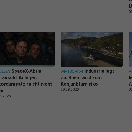
U
0
SpaceX-Aktie
Industrie legt
ANZEN
WIRTSCHAFT
F
täuscht Anleger:
zu: Rhein wird zum
l
ordumsatz reicht nicht
Konjunkturrisiko
A
06.08.2026
0
hr
8.2026