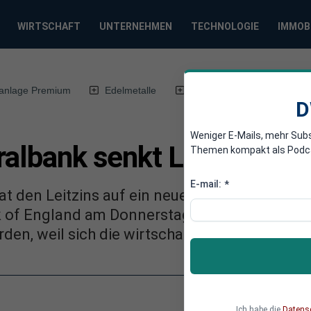
WIRTSCHAFT
UNTERNEHMEN
TECHNOLOGIE
IMMOB
anlage Premium
Edelmetalle
DWN-Magazin
Chin
D
Weniger E-Mails, mehr Sub
ralbank senkt Leitzins
Themen kompakt als Podcast
E-mail:
*
t den Leitzins auf ein neues Rekordtief abgese
k of England am Donnerstag mitteilte. Der Sc
en, weil sich die wirtschaftlichen Daten zule
Ich habe die
Datens