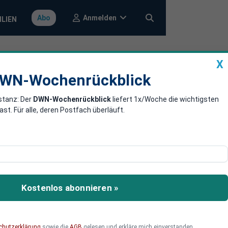
Anmelden
Abo
ILIEN
X
a
DWN-Wochenrückblick
WN-Wochenrückblick
stanz: Der
DWN-Wochenrückblick
liefert 1x/Woche die wichtigsten
. Für alle, deren Postfach überläuft.
nkt. Er liegt jetzt bei
hritt war von den meisten
tzt verschlechtert hatten.
Kostenlos abonnieren »
chutzerklärung
sowie die
AGB
gelesen und erkläre mich einverstanden.