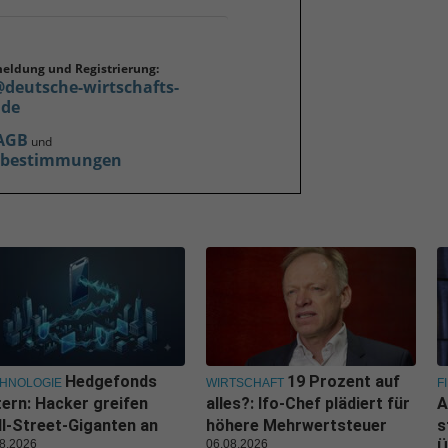
meldung und Registrierung:
@deutsche-wirtschafts-
.de
AGB
und
zbestimmungen
Hedgefonds
19 Prozent auf
HNOLOGIE
WIRTSCHAFT
F
tern: Hacker greifen
alles?: Ifo-Chef plädiert für
A
l-Street-Giganten an
höhere Mehrwertsteuer
s
8.2026
06.08.2026
Ü