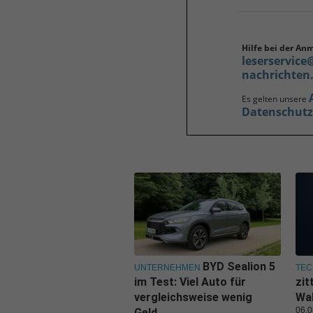
Hilfe bei der An
leserservice
nachrichten
Es gelten unsere
Datenschut
BYD Sealion 5
UNTERNEHMEN
TEC
im Test: Viel Auto für
zit
vergleichsweise wenig
Wal
06.0
Geld