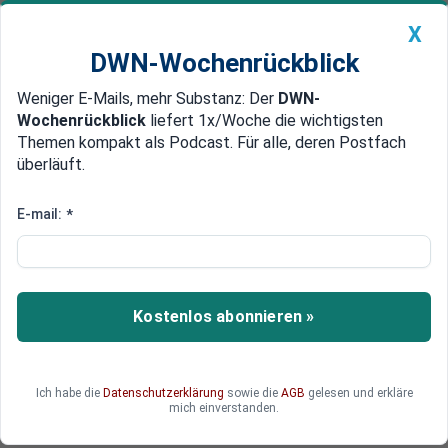
X
DWN-Wochenrückblick
Weniger E-Mails, mehr Substanz: Der
DWN-
Geldanlage Premium
Newsticker
MEIN DWN:
Wochenrückblick
liefert 1x/Woche die wichtigsten
Edelmetalle
DWN-Magazin
China
Themen kompakt als Podcast. Für alle, deren Postfach
überläuft.
DWN-Wochenrückblick
Auto Premium
Probleme auch im Pazifikraum
E-mail:
*
Schweizer Banken drohen
Verluste in Südamerika
Schweizer Banken rechnen damit, dass
Kostenlos abonnieren »
wohlhabende Südamerikaner in Zukunft
verstärkt Gelder abziehen könnten. Einige
Staaten haben ihre Bemühungen, Steuerflucht zu
Ich habe die
Datenschutzerklärung
sowie die
AGB
gelesen und erkläre
bekämpfen, in den vergangenen Monaten
mich einverstanden.
intensiviert.