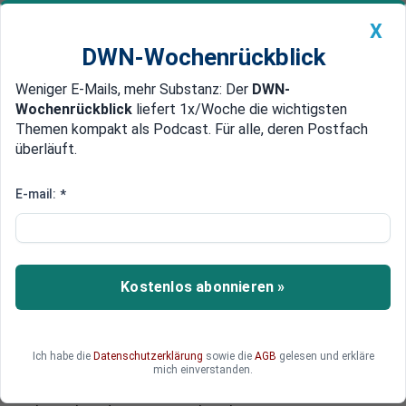
X
DWN-Wochenrückblick
Weniger E-Mails, mehr Substanz: Der
DWN-
Geldanlage Premium
Newsticker
MEIN DWN:
Wochenrückblick
liefert 1x/Woche die wichtigsten
Edelmetalle
DWN-Magazin
China
Themen kompakt als Podcast. Für alle, deren Postfach
überläuft.
DWN-Wochenrückblick
Auto Premium
Gutes Image für Bundeswehr
E-mail:
*
Maria Furtwängler plant TV-
Serie über
Verteidigungsministerin
Kostenlos abonnieren »
Die Schauspielerin Maria Furtwängler plant eine
TV-Serie über eine Verteidigungsministerin. Mit
der Serie dürfte auch versucht werden, die
Ich habe die
Datenschutzerklärung
sowie die
AGB
gelesen und erkläre
Bundeswehr noch stärker im öffentlichen
mich einverstanden.
Bewusstsein zu verankern. In Hollywood gehören