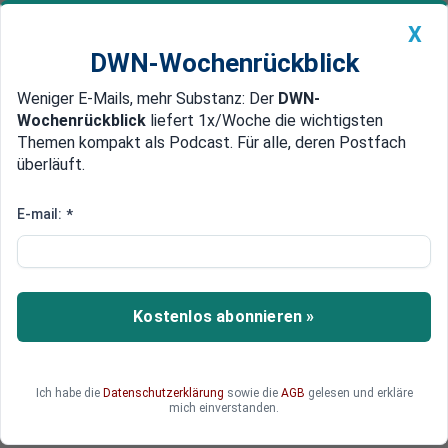
X
DWN-Wochenrückblick
Weniger E-Mails, mehr Substanz: Der
DWN-
Geldanlage Premium
Newsticker
MEIN DWN:
Wochenrückblick
liefert 1x/Woche die wichtigsten
Edelmetalle
DWN-Magazin
China
Themen kompakt als Podcast. Für alle, deren Postfach
überläuft.
DWN-Wochenrückblick
Auto Premium
Chaotisches Wahl-System
E-mail:
*
New York: Wahl-Leiter warnt vor
massivem Wahl-Betrug
Der Wahlleiter von Manhattan fällt ein
Kostenlos abonnieren »
vernichtendes Urteil über das Wahlsystem in
New York. Es bestehe die Gefahr von
Manipulationen im großen Stil.
Ich habe die
Datenschutzerklärung
sowie die
AGB
gelesen und erkläre
mich einverstanden.