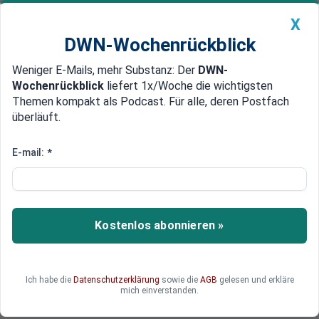
X
DWN-Wochenrückblick
Weniger E-Mails, mehr Substanz: Der
DWN-
Geldanlage Premium
Newsticker
MEIN DWN:
Wochenrückblick
liefert 1x/Woche die wichtigsten
Edelmetalle
DWN-Magazin
China
Themen kompakt als Podcast. Für alle, deren Postfach
überläuft.
DWN-Wochenrückblick
Auto Premium
Abkommen könnte scheitern
E-mail:
*
Schwere Schlappe für die EU:
Kanada bricht CETA-
Verhandlungen ab
Kostenlos abonnieren »
Die kanadische Handelsministerin reist frustriert
aus Brüssel ab, das CETA droht zu scheitern. Die
Kanadier zweifeln an der Funktionsfähigkeit der
Ich habe die
Datenschutzerklärung
sowie die
AGB
gelesen und erkläre
EU. Die EU-Kommission will das Abkommen noch
mich einverstanden.
retten.