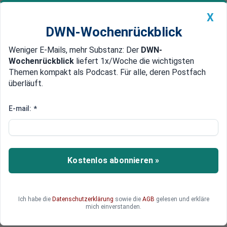
X
DWN-Wochenrückblick
Weniger E-Mails, mehr Substanz: Der
DWN-
Geldanlage Premium
Newsticker
MEIN DWN:
Wochenrückblick
liefert 1x/Woche die wichtigsten
Edelmetalle
DWN-Magazin
China
Themen kompakt als Podcast. Für alle, deren Postfach
überläuft.
DWN-Wochenrückblick
Auto Premium
Wichtige Kapital-Spritze
E-mail:
*
Deutsche Bank darf Anteil an
chinesischer Bank verkaufen
Die Deutsche Bank hat nach monatelangem
Kostenlos abonnieren »
Warten die Erlaubnis erhalten, ihren Anteil an der
chinesischen Hua Xia Bank zu verkaufen. Der
Erlös ist zwar kleiner als geplant, stellt aber eine
Ich habe die
Datenschutzerklärung
sowie die
AGB
gelesen und erkläre
wichtige Unterstützung für das Eigenkapital dar.
mich einverstanden.